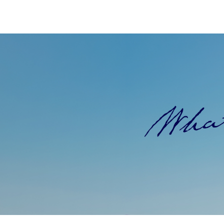
グループホームライフ
投稿日
2023年1月17日
Facebook
Twitter
Line
１月より平野区に、
グループホーム『ライ
オープンいたしました。
利用者の方はもちろん、働いていただく方
つくりを心掛けています。
気になった方はぜひ一度ご連絡ください★